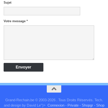
Sujet
Votre message *
Grand-Rechain.be © 2003-2026 . Tous Droits Réservés. Tech.
and design by David Le°)>
Connexion
- Private
- Shopgr
- Shop