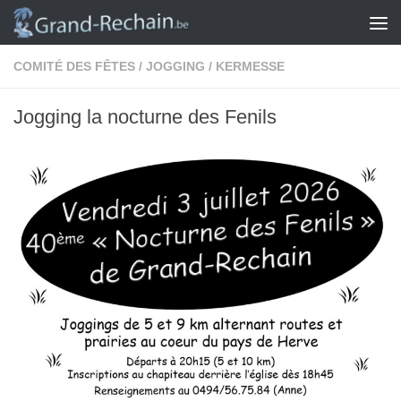
Skip to content
COMITÉ DES FÊTES
/
JOGGING
/
KERMESSE
Jogging la nocturne des Fenils