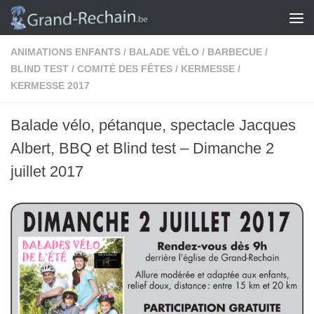
Skip to content
ANIMATIONS ENFANTS
/
BALADE VÉLO
/
BARBECUE
/
BLIND TEST
/
COMITÉ DES FÊTES
/
KERMESSE
/
KERMESSE 2017
Balade vélo, pétanque, spectacle Jacques
Albert, BBQ et Blind test – Dimanche 2
juillet 2017